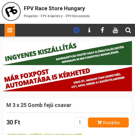
FPV Race Store Hungary
Propeller - FPV Alkatrész - FPV felszerelés
M 3 x 25 Gomb fejű csavar
30 Ft
Kosárba
Készleten, szállítás akár 1 munkanap alatt!