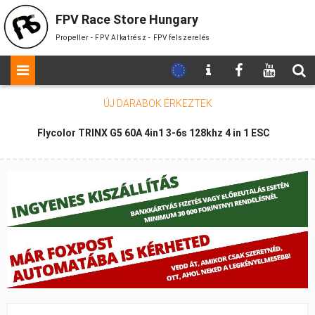
FPV Race Store Hungary
Propeller - FPV Alkatrész - FPV felszerelés
ÚJ DARABOK
ÉRKEZTEK
Flycolor TRINX G5 60A 4in1 3-6s 128khz 4 in 1 ESC