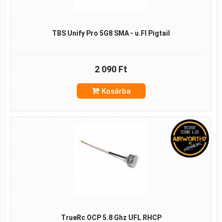
TBS Unify Pro 5G8 SMA - u.Fl Pigtail
2 090 Ft
Kosárba
TrueRc OCP 5.8 Ghz UFL RHCP