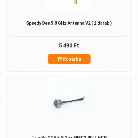
Speedy Bee 5.8 GHz Antenna V2 ( 2 darab )
5 490 Ft
Kosárba
TrueRc OCP 5.8 Ghz MMCX 90° LHCP