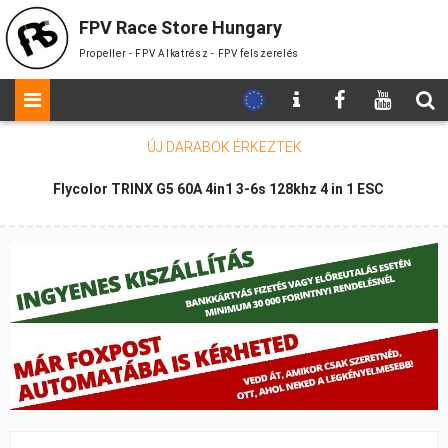
FPV Race Store Hungary
Propeller - FPV Alkatrész - FPV felszerelés
ÚJ DARABOK
ÉRKEZTEK
Flycolor TRINX G5 60A 4in1 3-6s 128khz 4 in 1 ESC