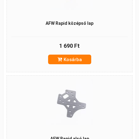
AFW Rapid középső lap
1 690 Ft
Kosárba
AFW Rapid alsó lap