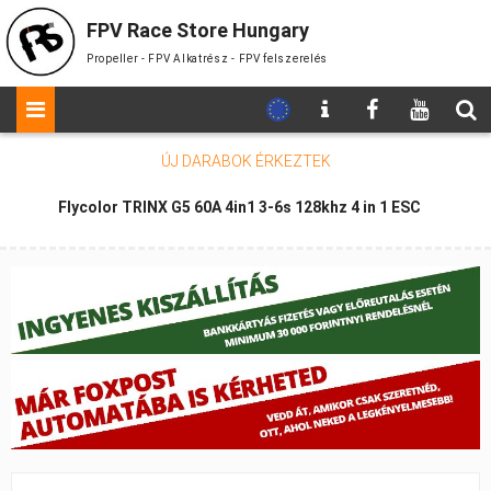
FPV Race Store Hungary
Propeller - FPV Alkatrész - FPV felszerelés
ÚJ DARABOK
ÉRKEZTEK
Flycolor TRINX G5 60A 4in1 3-6s 128khz 4 in 1 ESC