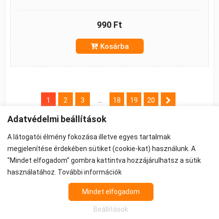
990 Ft
Kosárba
B
1
2
3
…
18
19
20
e
j
Adatvédelmi beállítások
e
A látogatói élmény fokozása illetve egyes tartalmak
g
megjelenítése érdekében sütiket (cookie-kat) használunk. A
y
"Mindet elfogadom" gombra kattintva hozzájárulhatsz a sütik
©2026 -
ÁSZF
-
Adatkezelés
-
Cookie beállítások
z
használatához.
További információk
Propeller - FPV Alkatrész - FPV felszerelés
é
Az árak 27% ÁFA-t tartalmaznak.
Mindet elfogadom
s
n
Beállítások