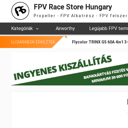
FPV Race Store Hungary
Propeller - FPV Alkatrész - FPV felsze
Kategóriák
Airworthy
Legújabb FPV ter
Flycolor TRINX G5 60A 4in1 3-
ÚJ DARABOK
ÉRKEZTEK