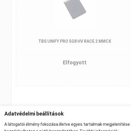
TBS UNIFY PRO 5G8 HV RACE 2 MMCX
Elfogyott
B
e
Adatvédelmi beállítások
j
A látogatói élmény fokozása illetve egyes tartalmak megjelenítése
e