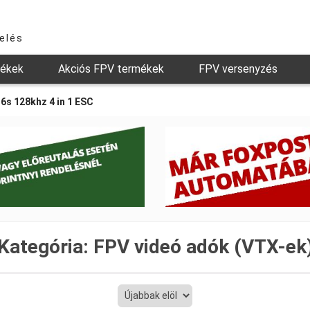
relés
mékek
Akciós FPV termékek
FPV versenyzés
6s 128khz 4 in 1 ESC
Kategória:
FPV videó adók (VTX-ek