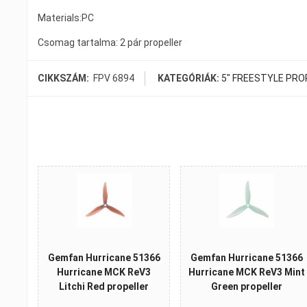
Materials:PC
Csomag tartalma: 2 pár propeller
CIKKSZÁM:
FPV 6894
KATEGÓRIÁK:
5" FREESTYLE PRO
Gemfan Hurricane 51366
Gemfan Hurricane 51366
Hurricane MCK ReV3
Hurricane MCK ReV3 Mint
Litchi Red propeller
Green propeller