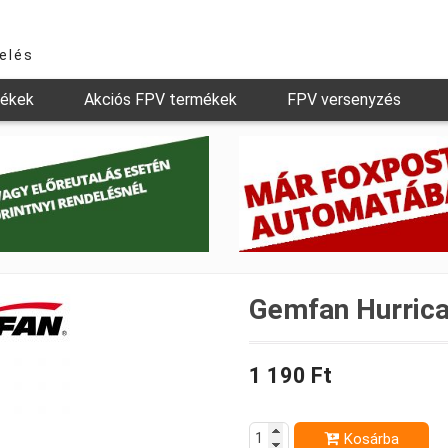
relés
mékek
Akciós FPV termékek
FPV versenyzés
Gemfan Hurrica
1 190 Ft
Kosárba