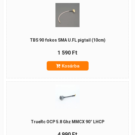
TBS 90 fokos SMA U.FL pigtail (10cm)
1 590 Ft
Kosárba
TrueRc OCP 5.8 Ghz MMCX 90° LHCP
4 990 Ft