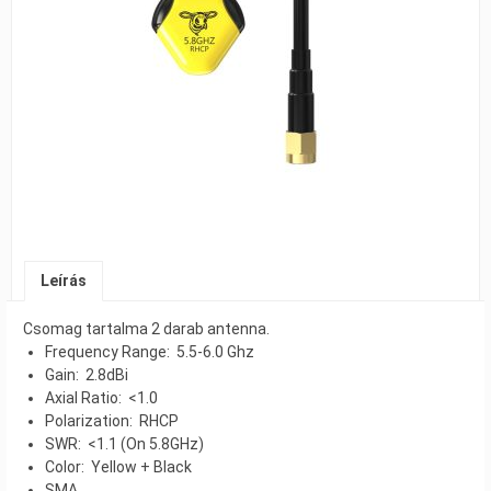
Leírás
Csomag tartalma 2 darab antenna.
Frequency Range: 5.5-6.0 Ghz
Gain: 2.8dBi
Axial Ratio: <1.0
Polarization: RHCP
SWR: <1.1 (On 5.8GHz)
Color: Yellow + Black
SMA