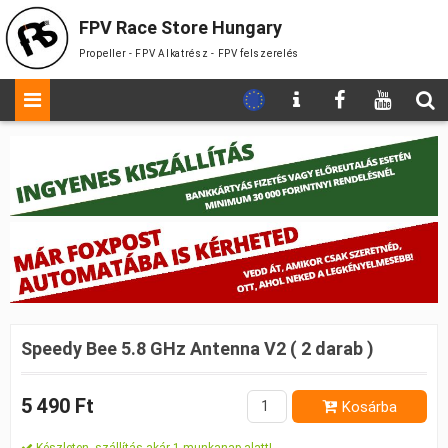
FPV Race Store Hungary
Propeller - FPV Alkatrész - FPV felszerelés
Speedy Bee 5.8 GHz Antenna V2 ( 2 darab )
5 490 Ft
Kosárba
Készleten, szállítás akár 1 munkanap alatt!