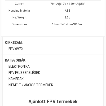
Current
70mA@12V / 120mA@5V
Housing Material
ABS
Net Weight
3.5g
Dimensions
L14mm*W14mm*H16mm
CIKKSZÁM:
FPV 6970
KATEGÓRIÁK:
ELEKTRONIKA
FPV FELSZERELÉSEK
KAMERÁK
KIEMELT / AKCIÓS TERMÉKEK
Ajánlott FPV termékek