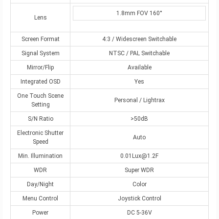
1.8mm FOV 160°
Lens
Screen Format
4:3 / Widescreen Switchable
Signal System
NTSC / PAL Switchable
Mirror/Flip
Available
Integrated OSD
Yes
One Touch Scene
Personal / Lightrax
Setting
S/N Ratio
>50dB
Electronic Shutter
Auto
Speed
Min. Illumination
0.01Lux@1.2F
WDR
Super WDR
Day/Night
Color
Menu Control
Joystick Control
Power
DC 5-36V