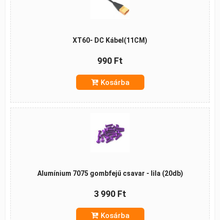
XT60- DC Kábel(11CM)
990 Ft
Kosárba
Alumínium 7075 gombfejű csavar - lila (20db)
3 990 Ft
Kosárba