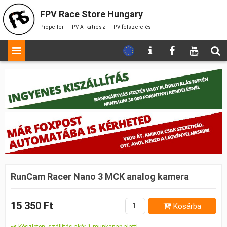
FPV Race Store Hungary
Propeller - FPV Alkatrész - FPV felszerelés
RunCam Racer Nano 3 MCK analog kamera
15 350 Ft
Kosárba
Készleten, szállítás akár 1 munkanap alatt!