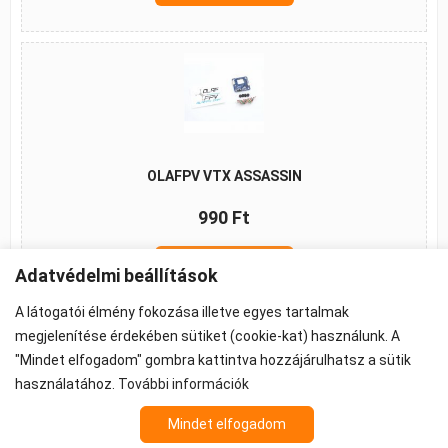
OLAFPV VTX ASSASSIN
990 Ft
Kosárba
Adatvédelmi beállítások
A látogatói élmény fokozása illetve egyes tartalmak
megjelenítése érdekében sütiket (cookie-kat) használunk. A
"Mindet elfogadom" gombra kattintva hozzájárulhatsz a sütik
©2026 -
ÁSZF
-
Adatkezelés
-
Cookie beállítások
használatához.
További információk
Propeller - FPV Alkatrész - FPV felszerelés
Az árak 27% ÁFA-t tartalmaznak.
Mindet elfogadom