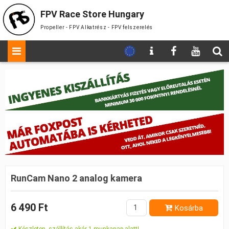
FPV Race Store Hungary
Propeller - FPV Alkatrész - FPV felszerelés
RunCam Nano 2 analog kamera
6 490 Ft
Kosárba
Készleten, szállítás akár 1 munkanap alatt!