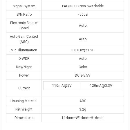
Signal System
PAL/NTSC Non Switchable
S/N Ratio
>50dB
Electronic Shutter
Auto
Speed
Auto Gain Control
Auto
(AGC)
Min. Illumination
0.01Lux@1.2F
D-WDR
Auto
Day/Night
Color
Power
DC 3-5.5V
110mA@5V
120mA@3.3V
Current
Housing Material
ABS
Net Weight
3.2g
Dimensions
L14mm*W14mm*H16mm