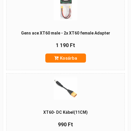
Gens ace XT60 male - 2x XT60 female Adapter
1 190 Ft
Kosárba
XT60- DC Kábel(11CM)
990 Ft