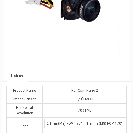
Leírás
Product Name
RunCam Nano 2
Image Sensor
1/3′CMOS
Horizontal
700TVL
Resolution
2.1mm(M8) FOV 155°
1.8mm (M8) FOV 170°
Lens