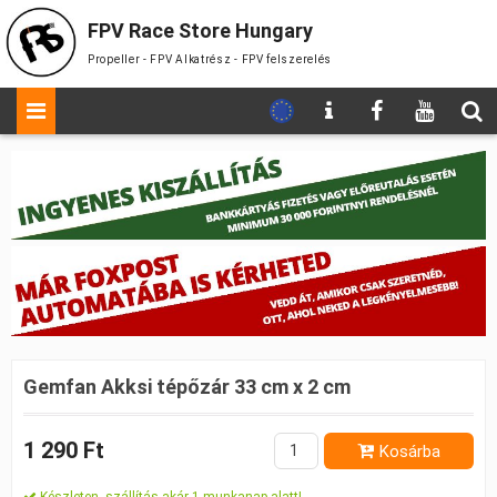
FPV Race Store Hungary
Propeller - FPV Alkatrész - FPV felszerelés
Gemfan Akksi tépőzár 33 cm x 2 cm
1 290 Ft
Kosárba
Készleten, szállítás akár 1 munkanap alatt!