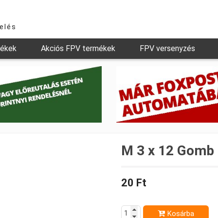
relés
mékek
Akciós FPV termékek
FPV versenyzés
M 3 x 12 Gomb 
20 Ft
Kosárba