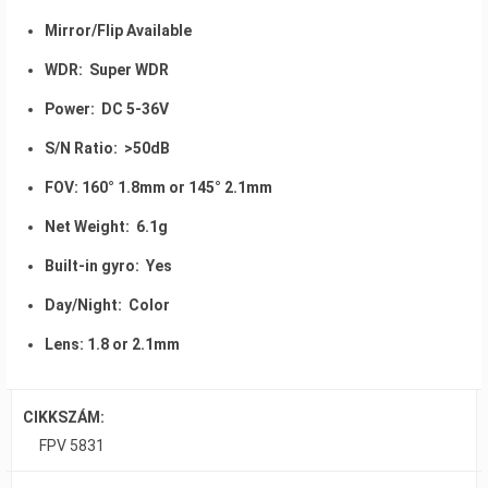
Mirror/Flip Available
WDR: Super WDR
Power: DC 5-36V
S/N Ratio: >50dB
FOV: 160° 1.8mm or 145° 2.1mm
Net Weight: 6.1g
Built-in gyro: Yes
Day/Night: Color
Lens: 1.8 or 2.1mm
CIKKSZÁM:
FPV 5831