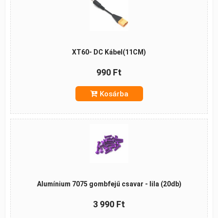
XT60- DC Kábel(11CM)
990 Ft
Kosárba
Alumínium 7075 gombfejű csavar - lila (20db)
3 990 Ft