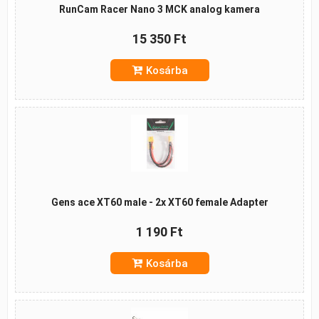
RunCam Racer Nano 3 MCK analog kamera
15 350 Ft
Kosárba
Gens ace XT60 male - 2x XT60 female Adapter
1 190 Ft
Kosárba