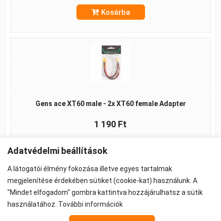
Kosárba
Gens ace XT60 male - 2x XT60 female Adapter
1 190 Ft
Kosárba
Adatvédelmi beállítások
A látogatói élmény fokozása illetve egyes tartalmak
megjelenítése érdekében sütiket (cookie-kat) használunk. A
"Mindet elfogadom" gombra kattintva hozzájárulhatsz a sütik
©2026 -
ÁSZF
-
Adatkezelés
-
Cookie beállítások
használatához.
További információk
Propeller - FPV Alkatrész - FPV felszerelés
Az árak 27% ÁFA-t tartalmaznak.