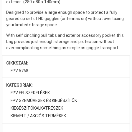
exterior. (280 x 80 x 140mm)
Designed to provide a large enough space to protect a fully
geared up set of HD goggles (antennas on) without overtaxing
your limited storage space.
With self cinching pull tabs and exterior accessory pocket this
bag provides just enough storage and protection without
overcomplicating something as simple as goggle transport.
CIKKSZÁM:
FPV 5768
KATEGÓRIÁK:
FPV FELSZERELÉSEK
FPV SZEMÜVEGEK ÉS KIEGÉSZÍTŐK
KIEGÉSZÍTŐK
ALKATRÉSZEK
KIEMELT / AKCIÓS TERMÉKEK