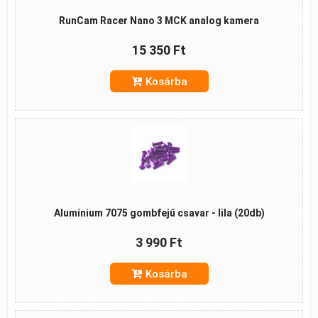
RunCam Racer Nano 3 MCK analog kamera
15 350 Ft
Kosárba
Alumínium 7075 gombfejű csavar - lila (20db)
3 990 Ft
Kosárba