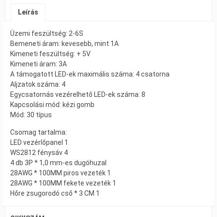
Leírás
Üzemi feszültség: 2-6S
Bemeneti áram: kevesebb, mint 1A
Kimeneti feszültség: + 5V
Kimeneti áram: 3A
A támogatott LED-ek maximális száma: 4 csatorna
Aljzatok száma: 4
Egycsatornás vezérelhető LED-ek száma: 8
Kapcsolási mód: kézi gomb
Mód: 30 típus
Csomag tartalma:
LED vezérlőpanel 1
WS2812 fénysáv 4
4 db 3P * 1,0 mm-es dugóhuzal
28AWG * 100MM piros vezeték 1
28AWG * 100MM fekete vezeték 1
Hőre zsugorodó cső * 3 CM 1