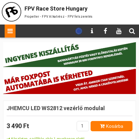
FPV Race Store Hungary
Propeller - FPV Alkatrész - FPV felszerelés
JHEMCU LED WS2812 vezérlő modulal
3 490 Ft
Kosárba
Készleten, szállítás akár 1 munkanap alatt!