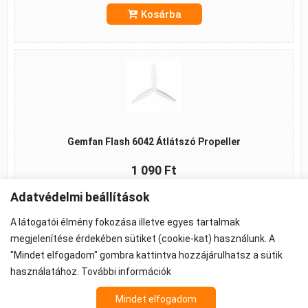
Kosárba
Gemfan Flash 6042 Átlátszó Propeller
1 090 Ft
Adatvédelmi beállítások
Kosárba
A látogatói élmény fokozása illetve egyes tartalmak
megjelenítése érdekében sütiket (cookie-kat) használunk. A
"Mindet elfogadom" gombra kattintva hozzájárulhatsz a sütik
használatához.
További információk
©2026 -
ÁSZF
-
Adatkezelés
-
Cookie beállítások
Propeller - FPV Alkatrész - FPV felszerelés
Mindet elfogadom
Az árak 27% ÁFA-t tartalmaznak.