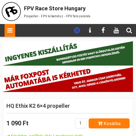
FPV Race Store Hungary
Propeller - FPV Alkatrész - FPV felszerelés
HQ Ethix K2 6×4 propeller
1 090 Ft
Kosárba
Készleten, szállítás akár 1 munkanap alatt!