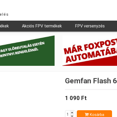
relés
mékek
Akciós FPV termékek
FPV versenyzés
Gemfan Flash 6
1 090 Ft
Kosárba