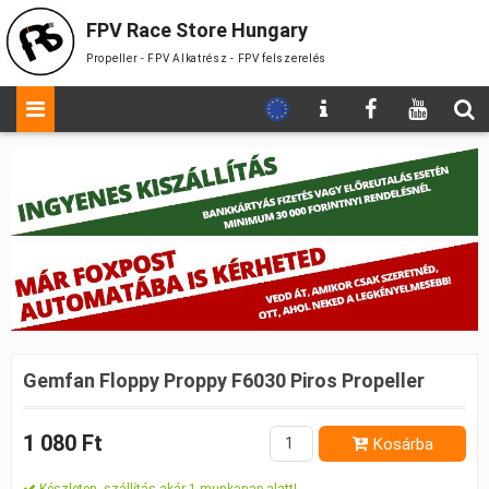
FPV Race Store Hungary
Propeller - FPV Alkatrész - FPV felszerelés
Gemfan Floppy Proppy F6030 Piros Propeller
1 080 Ft
Kosárba
Készleten, szállítás akár 1 munkanap alatt!