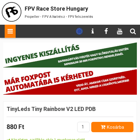
FPV Race Store Hungary
Propeller - FPV Alkatrész - FPV felszerelés
TinyLeds Tiny Rainbow V2 LED PDB
880 Ft
Kosárba
Készleten, szállítás akár 1 munkanap alatt!