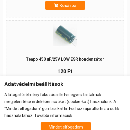
Kosárba
Teapo 450 uF/25V LOW ESR kondenzátor
120 Ft
Adatvédelmi beállítások
Kosárba
A látogatói élmény fokozása illetve egyes tartalmak
megjelenítése érdekében sütiket (cookie-kat) használunk. A
"Mindet elfogadom" gombra kattintva hozzájárulhatsz a sütik
©2026 -
ÁSZF
-
Adatkezelés
-
Cookie beállítások
használatához.
További információk
Propeller - FPV Alkatrész - FPV felszerelés
Mindet elfogadom
Az árak 27% ÁFA-t tartalmaznak.