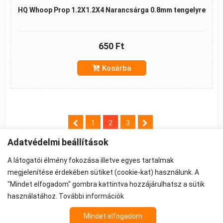
HQ Whoop Prop 1.2X1.2X4 Narancsárga 0.8mm tengelyre
650 Ft
Kosárba
B
1
2
3
e
j
Adatvédelmi beállítások
e
A látogatói élmény fokozása illetve egyes tartalmak
g
megjelenítése érdekében sütiket (cookie-kat) használunk. A
y
"Mindet elfogadom" gombra kattintva hozzájárulhatsz a sütik
©2026 -
ÁSZF
-
Adatkezelés
-
Cookie beállítások
z
használatához.
További információk
Propeller - FPV Alkatrész - FPV felszerelés
é
Az árak 27% ÁFA-t tartalmaznak.
Mindet elfogadom
s