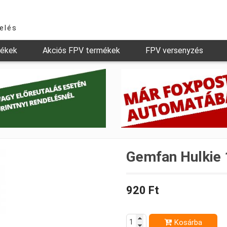
relés
mékek
Akciós FPV termékek
FPV versenyzés
Gemfan Hulkie 
920 Ft
Kosárba