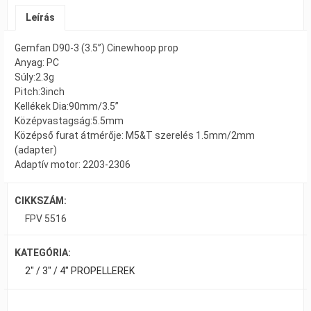
Leírás
Gemfan D90-3 (3.5”) Cinewhoop prop
Anyag: PC
Súly:2.3g
Pitch:3inch
Kellékek Dia:90mm/3.5”
Középvastagság:5.5mm
Középső furat átmérője: M5&T szerelés 1.5mm/2mm
(adapter)
Adaptív motor: 2203-2306
CIKKSZÁM:
FPV 5516
KATEGÓRIA:
2" / 3" / 4" PROPELLEREK