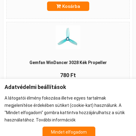
Kosárba
Gemfan WinDancer 3028 Kék Propeller
780 Ft
Adatvédelmi beállítások
Kosárba
A látogatói élmény fokozása illetve egyes tartalmak
megjelenítése érdekében sütiket (cookie-kat) használunk. A
"Mindet elfogadom" gombra kattintva hozzájárulhatsz a sütik
használatához.
További információk
©2026 -
ÁSZF
-
Adatkezelés
-
Cookie beállítások
Propeller - FPV Alkatrész - FPV felszerelés
Mindet elfogadom
Az árak 27% ÁFA-t tartalmaznak.