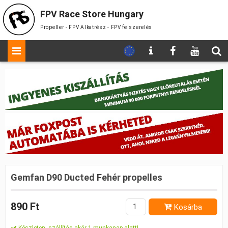
FPV Race Store Hungary
Propeller - FPV Alkatrész - FPV felszerelés
Gemfan D90 Ducted Fehér propelles
890 Ft
Kosárba
Készleten, szállítás akár 1 munkanap alatt!