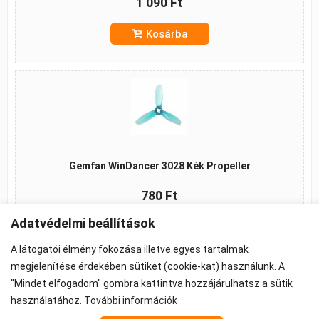
1 090 Ft
Kosárba
Gemfan WinDancer 3028 Kék Propeller
780 Ft
Adatvédelmi beállítások
Kosárba
A látogatói élmény fokozása illetve egyes tartalmak
megjelenítése érdekében sütiket (cookie-kat) használunk. A
"Mindet elfogadom" gombra kattintva hozzájárulhatsz a sütik
használatához.
További információk
©2026 -
ÁSZF
-
Adatkezelés
-
Cookie beállítások
Propeller - FPV Alkatrész - FPV felszerelés