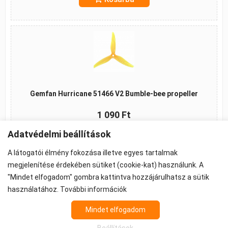
Gemfan Hurricane 51466 V2 Bumble-bee propeller
1 090 Ft
Adatvédelmi beállítások
Kosárba
A látogatói élmény fokozása illetve egyes tartalmak
megjelenítése érdekében sütiket (cookie-kat) használunk. A
"Mindet elfogadom" gombra kattintva hozzájárulhatsz a sütik
használatához.
További információk
©2026 -
ÁSZF
-
Adatkezelés
-
Cookie beállítások
Propeller - FPV Alkatrész - FPV felszerelés
Mindet elfogadom
Az árak 27% ÁFA-t tartalmaznak.