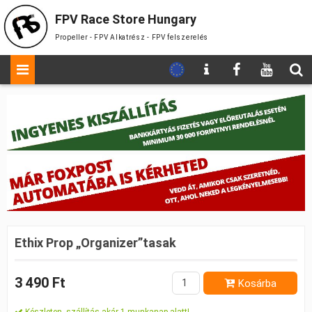
FPV Race Store Hungary
Propeller - FPV Alkatrész - FPV felszerelés
Ethix Prop „Organizer”tasak
3 490 Ft
Kosárba
Készleten, szállítás akár 1 munkanap alatt!