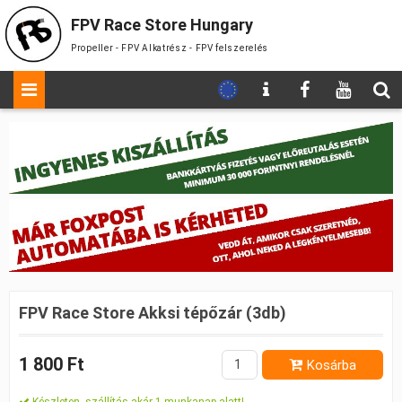
FPV Race Store Hungary
Propeller - FPV Alkatrész - FPV felszerelés
FPV Race Store Akksi tépőzár (3db)
1 800 Ft
Kosárba
Készleten, szállítás akár 1 munkanap alatt!