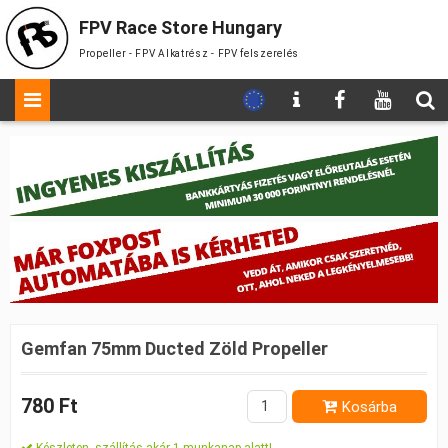
FPV Race Store Hungary
Propeller - FPV Alkatrész - FPV felszerelés
Gemfan 75mm Ducted Zöld Propeller
780 Ft
Kosárba
Készleten, szállítás akár 1 munkanap alatt!