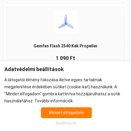
Gemfan Flash 2540 Kék Propeller
1 090 Ft
Adatvédelmi beállítások
Kosárba
A látogatói élmény fokozása illetve egyes tartalmak
megjelenítése érdekében sütiket (cookie-kat) használunk. A
"Mindet elfogadom" gombra kattintva hozzájárulhatsz a sütik
használatához.
További információk
©2026 -
ÁSZF
-
Adatkezelés
-
Cookie beállítások
Propeller - FPV Alkatrész - FPV felszerelés
Mindet elfogadom
Az árak 27% ÁFA-t tartalmaznak.
Beállítások