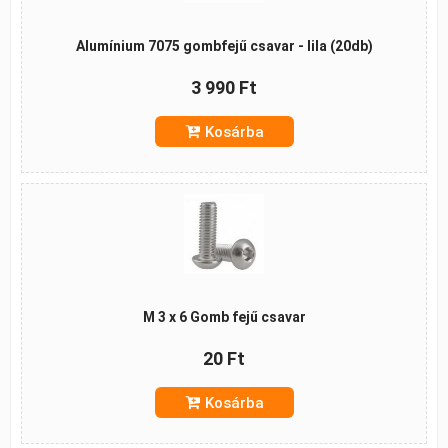
Alumínium 7075 gombfejű csavar - lila (20db)
3 990 Ft
Kosárba
M 3 x 6 Gomb fejű csavar
20 Ft
Kosárba