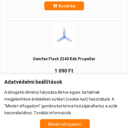
Kosárba
Gemfan Flash 2540 Kék Propeller
1 090 Ft
Adatvédelmi beállítások
Kosárba
A látogatói élmény fokozása illetve egyes tartalmak
megjelenítése érdekében sütiket (cookie-kat) használunk. A
"Mindet elfogadom" gombra kattintva hozzájárulhatsz a sütik
használatához.
További információk
©2026 -
ÁSZF
-
Adatkezelés
-
Cookie beállítások
Propeller - FPV Alkatrész - FPV felszerelés
Mindet elfogadom
Az árak 27% ÁFA-t tartalmaznak.