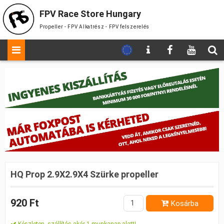
FPV Race Store Hungary
Propeller - FPV Alkatrész - FPV felszerelés
HQ Prop 2.9X2.9X4 Szürke propeller
920 Ft
Kosárba
Készleten, szállítás akár 1 munkanap alatt!