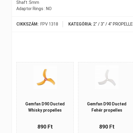
Shaft :5mm
Adaptor Rings : NO
CIKKSZÁM:
FPV 1318
KATEGÓRIA:
2" / 3" / 4" PROPELL
Gemfan D90 Ducted
Gemfan D90 Ducted
Whisky propelles
Fehér propelles
890 Ft
890 Ft