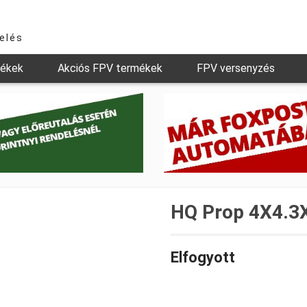
relés
mékek
Akciós FPV termékek
FPV versenyzés
HQ Prop 4X4.3X
Elfogyott