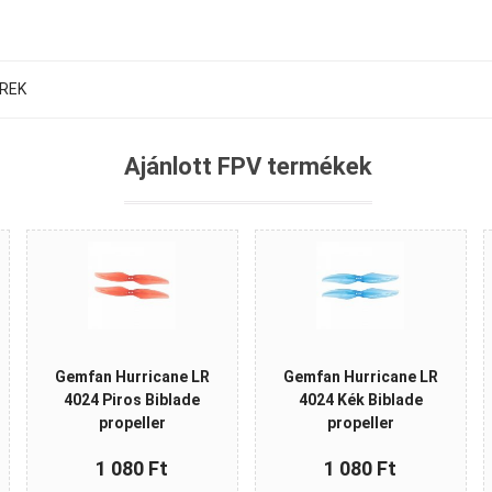
EREK
Ajánlott FPV termékek
Gemfan Hurricane LR
Gemfan Hurricane LR
4024 Piros Biblade
4024 Kék Biblade
propeller
propeller
1 080 Ft
1 080 Ft