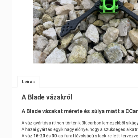
Leírás
A Blade vázakról
A Blade vázakat mérete és súlya miatt a
CCa
A váz gyártása itthon történik 3K carbon lemezekből síkág
A hazai gyártás egyik nagy előnye, hogy a szükséges alkat
A váz
16-20
és
30
-as furattávolságú stack-re lett tervezve 