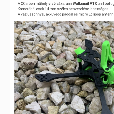
A CCarbon műhely
első
váza, ami
Walksnail VTX
unit befog
Kamerából csak 14 mm széles beszerelése lehetséges.
A váz uszonnyal, akkuvédő paddal és micro Lollipop antenna