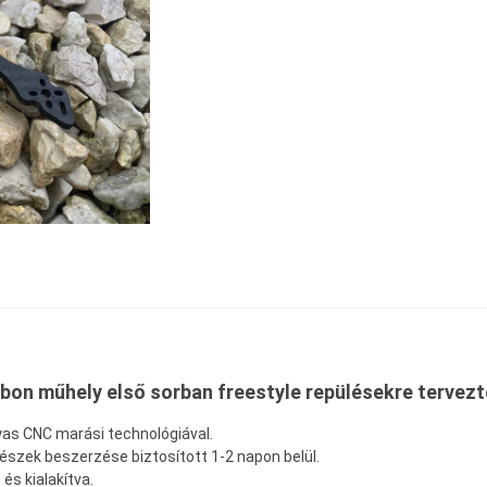
rbon
műhely első sorban freestyle repülésekre tervezte
yas CNC marási technológiával.
részek beszerzése biztosított 1-2 napon belül.
és kialakítva.