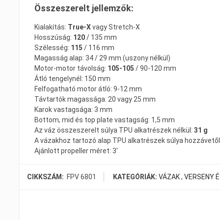
Összeszerelt jellemzők:
Kialakítás:
True-X
vagy Stretch-X
Hosszúság:
120
/ 135 mm
Szélesség:
115
/ 116 mm
Magasság alap: 34 / 29 mm (uszony nélkül)
Motor-motor távolság:
105-105
/ 90-120 mm
Átló tengelynél: 150 mm
Felfogatható motor átló: 9-12 mm
Távtartók magassága: 20 vagy 25 mm
Karok vastagsága: 3 mm
Bottom, mid és top plate vastagság: 1,5 mm
Az váz összeszerelt súlya TPU alkatrészek nélkül:
31 g
A vázakhoz tartozó alap TPU alkatrészek súlya hozzávető
Ajánlott propeller méret: 3′
CIKKSZÁM:
FPV 6801
KATEGÓRIÁK:
VÁZAK
,
VERSENY É