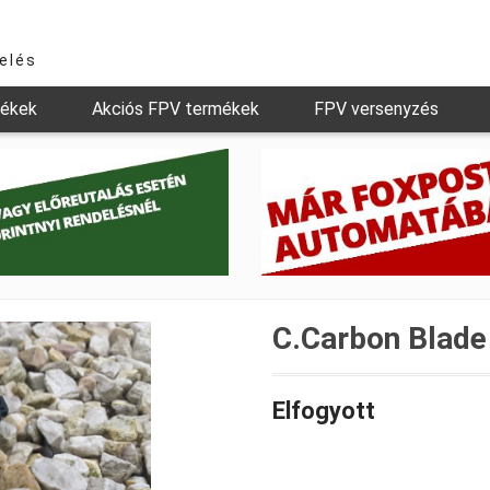
relés
mékek
Akciós FPV termékek
FPV versenyzés
C.Carbon Blade
Elfogyott