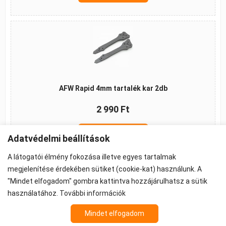
AFW Rapid 4mm tartalék kar 2db
2 990 Ft
Kosárba
Adatvédelmi beállítások
A látogatói élmény fokozása illetve egyes tartalmak
megjelenítése érdekében sütiket (cookie-kat) használunk. A
"Mindet elfogadom" gombra kattintva hozzájárulhatsz a sütik
©2026 -
ÁSZF
-
Adatkezelés
-
Cookie beállítások
használatához.
További információk
Propeller - FPV Alkatrész - FPV felszerelés
Az árak 27% ÁFA-t tartalmaznak.
Mindet elfogadom