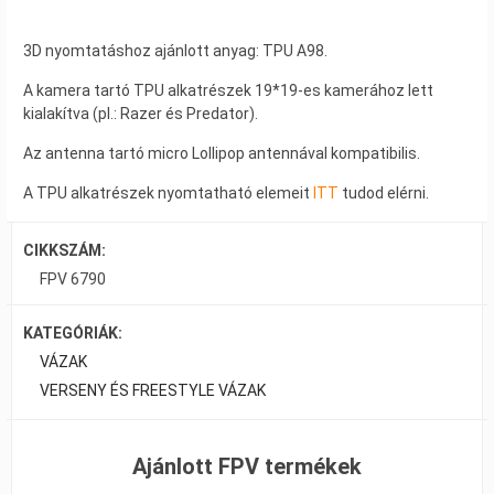
3D nyomtatáshoz ajánlott anyag: TPU A98.
A kamera tartó TPU alkatrészek 19*19-es kamerához lett
kialakítva (pl.: Razer és Predator).
Az antenna tartó micro Lollipop antennával kompatibilis.
A TPU alkatrészek nyomtatható elemeit
ITT
tudod elérni.
CIKKSZÁM:
FPV 6790
KATEGÓRIÁK:
VÁZAK
VERSENY ÉS FREESTYLE VÁZAK
Ajánlott FPV termékek