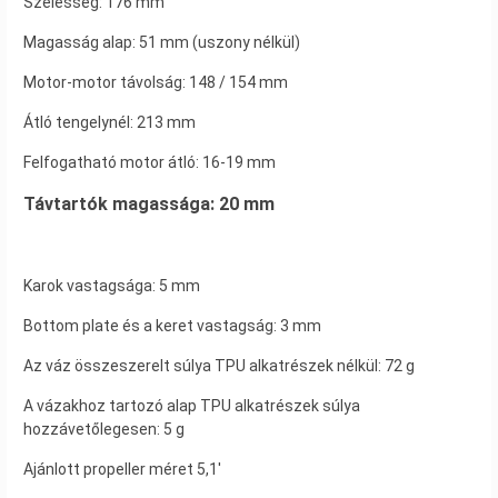
Szélesség: 176 mm
Magasság alap: 51 mm (uszony nélkül)
Motor-motor távolság: 148 / 154 mm
Átló tengelynél: 213 mm
Felfogatható motor átló: 16-19 mm
Távtartók magassága: 20 mm
Karok vastagsága: 5 mm
Bottom plate és a keret vastagság: 3 mm
Az váz összeszerelt súlya TPU alkatrészek nélkül: 72 g
A vázakhoz tartozó alap TPU alkatrészek súlya
hozzávetőlegesen: 5 g
Ajánlott propeller méret 5,1′