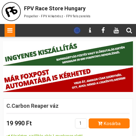
FPV Race Store Hungary
Propeller - FPV Alkatrész - FPV felszerelés
C.Carbon Reaper váz
19 990 Ft
Kosárba
Készleten, szállítás akár 1 munkanap alatt!