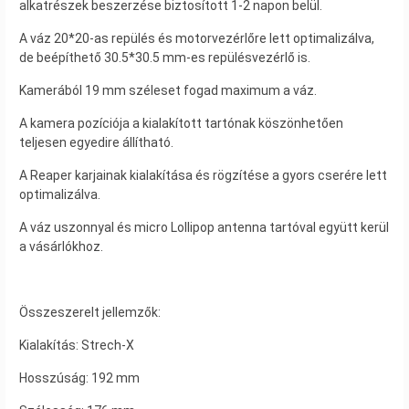
alkatrészek beszerzése biztosított 1-2 napon belül.
A váz 20*20-as repülés és motorvezérlőre lett optimalizálva,
de beépíthető 30.5*30.5 mm-es repülésvezérlő is.
Kamerából 19 mm széleset fogad maximum a váz.
A kamera pozíciója a kialakított tartónak köszönhetően
teljesen egyedire állítható.
A Reaper karjainak kialakítása és rögzítése a gyors cserére lett
optimalizálva.
A váz uszonnyal és micro Lollipop antenna tartóval együtt kerül
a vásárlókhoz.
Összeszerelt jellemzők:
Kialakítás: Strech-X
Hosszúság: 192 mm