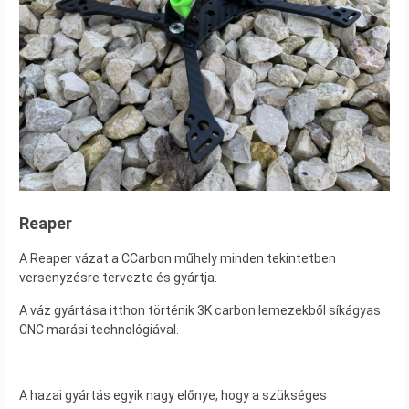
Reaper
A Reaper vázat a CCarbon műhely minden tekintetben
versenyzésre tervezte és gyártja.
A váz gyártása itthon történik 3K carbon lemezekből síkágyas
CNC marási technológiával.
A hazai gyártás egyik nagy előnye, hogy a szükséges