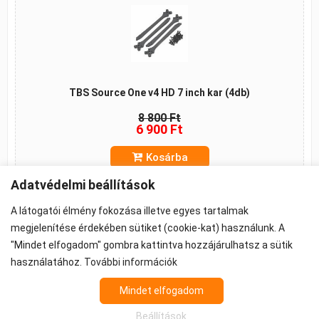
TBS Source One v4 HD 7 inch kar (4db)
8 800 Ft
6 900 Ft
Kosárba
Adatvédelmi beállítások
A látogatói élmény fokozása illetve egyes tartalmak
megjelenítése érdekében sütiket (cookie-kat) használunk. A
©2026 -
ÁSZF
-
Adatkezelés
-
Cookie beállítások
"Mindet elfogadom" gombra kattintva hozzájárulhatsz a sütik
Propeller - FPV Alkatrész - FPV felszerelés
használatához.
További információk
Az árak 27% ÁFA-t tartalmaznak.
Mindet elfogadom
Beállítások