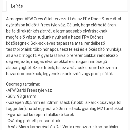
Leírás
A magyar AFW Crew által tervezett és az FPV Race Store által
gyártásba küldött freestyle váz. Célunk, hogy elérhető áron,
belföldi raktár készletről, a legmagasabb elvárásoknak
megfelelő vázat tudjunk nyújtani a hazai FPV Drónos
közöségnek. Sok-sok éves tapasztalattal rendelkező
tesztpilótáink több hónapos tesztelési és előkészítő munkája
áll a váz mögött. A gyártást kiváló referenciákkal rendelkező
cég végezte, magas elvárásokkal és magas minőségű
alapanyagból. Szeretnénk, ha ez a váz sok örömet okozna a
hazai drónosoknak, legyenek akár kezdő vagy profi pilóták.
Csomag tartalma:
-AFW Barbi Freestyle váz
-Súly: 98 gramm
-Középen 30,5mm és 20mm stack (utóbbi a karok csavarjaitól
független), hátul egy extra 20mm stack, gyárilag M2 furatokkal.
-Egymással középen találkozó karok
-Gyárilag préselt pressnut-ok
-A váz Micro kamerával és DJI Vista rendszerrel kompatibilis