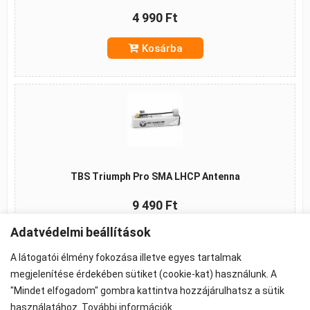
4 990 Ft
Kosárba
TBS Triumph Pro SMA LHCP Antenna
9 490 Ft
Adatvédelmi beállítások
Kosárba
A látogatói élmény fokozása illetve egyes tartalmak
megjelenítése érdekében sütiket (cookie-kat) használunk. A
"Mindet elfogadom" gombra kattintva hozzájárulhatsz a sütik
használatához.
További információk
©2026 -
ÁSZF
-
Adatkezelés
-
Cookie beállítások