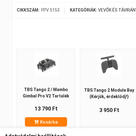
CIKKSZÁM:
FPV 5153
KATEGÓRIÁK:
VEVŐK ÉS TÁVIRÁN
TBS Tango 2 / Mambo
TBS Tango 2 Module Bay
Gimbal Pro V2 Tartalék
(Kérjük, érdeklődj!)
13 790 Ft
3 950 Ft
Kosárba