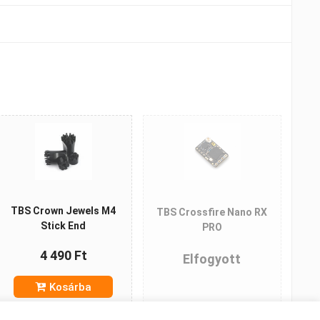
TBS Crown Jewels M4
TBS Crossfire Nano RX
Stick End
PRO
4 490 Ft
Elfogyott
Kosárba