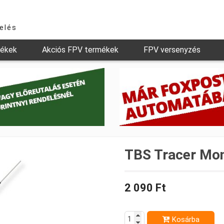
relés
mékek
Akciós FPV termékek
FPV versenyzés
TBS Tracer Mon
2 090 Ft
Kosárba