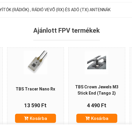
YÍTÓK (RÁDIÓK)
,
RÁDIÓ VEVŐ (RX) ÉS ADÓ (TX) ANTENNÁK
Ajánlott FPV termékek
TBS Crown Jewels M3
TBS Tracer Nano Rx
Stick End (Tango 2)
13 590 Ft
4 490 Ft
Kosárba
Kosárba