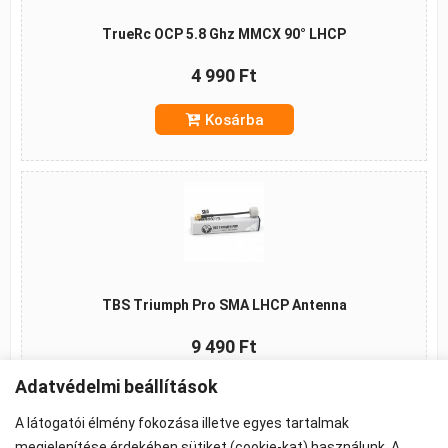
TrueRc OCP 5.8 Ghz MMCX 90° LHCP
4 990 Ft
Kosárba
TBS Triumph Pro SMA LHCP Antenna
9 490 Ft
Adatvédelmi beállítások
Kosárba
A látogatói élmény fokozása illetve egyes tartalmak
megjelenítése érdekében sütiket (cookie-kat) használunk. A