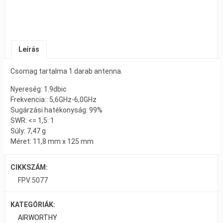
Leírás
Csomag tartalma 1 darab antenna.
Nyereség: 1.9dbic
Frekvencia:: 5,6GHz-6,0GHz
Sugárzási hatékonyság: 99%
SWR: <= 1,5: 1
Súly: 7,47 g
Méret: 11,8 mm x 125 mm
CIKKSZÁM:
FPV 5077
KATEGÓRIÁK:
AIRWORTHY