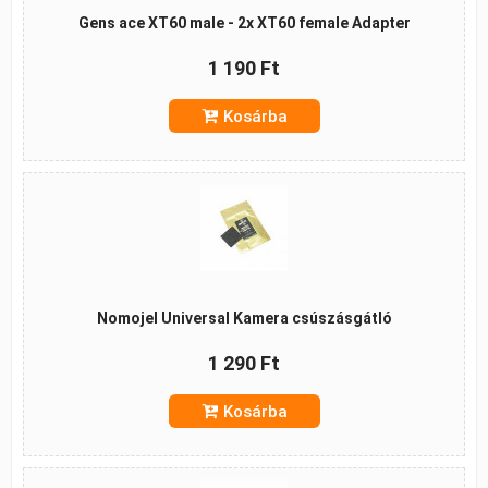
Gens ace XT60 male - 2x XT60 female Adapter
1 190 Ft
Kosárba
Nomojel Universal Kamera csúszásgátló
1 290 Ft
Kosárba