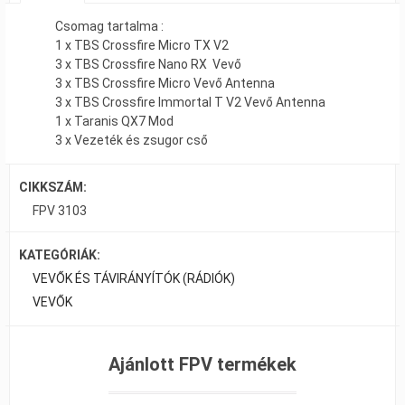
Csomag tartalma :
1 x TBS Crossfire Micro TX V2
3 x TBS Crossfire Nano RX Vevő
3 x TBS Crossfire Micro Vevő Antenna
3 x TBS Crossfire Immortal T V2 Vevő Antenna
1 x Taranis QX7 Mod
3 x Vezeték és zsugor cső
CIKKSZÁM:
FPV 3103
KATEGÓRIÁK:
VEVŐK ÉS TÁVIRÁNYÍTÓK (RÁDIÓK)
VEVŐK
Ajánlott FPV termékek