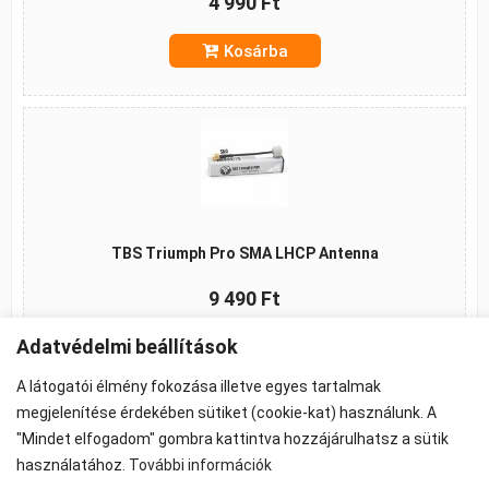
4 990 Ft
Kosárba
TBS Triumph Pro SMA LHCP Antenna
9 490 Ft
Adatvédelmi beállítások
Kosárba
A látogatói élmény fokozása illetve egyes tartalmak
megjelenítése érdekében sütiket (cookie-kat) használunk. A
"Mindet elfogadom" gombra kattintva hozzájárulhatsz a sütik
©2026 -
ÁSZF
-
Adatkezelés
-
Cookie beállítások
használatához.
További információk
Propeller - FPV Alkatrész - FPV felszerelés