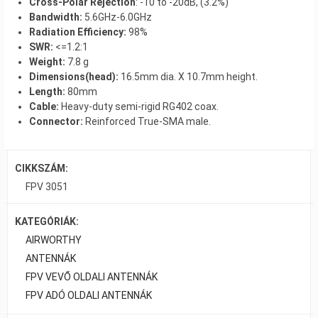
Cross-Polar Rejection
: -10 to -20dB, (3.2%)
Bandwidth:
5.6GHz-6.0GHz
Radiation Efficiency:
98%
SWR:
<=1.2:1
Weight:
7.8 g
Dimensions(head):
16.5mm dia. X 10.7mm height.
Length:
80mm
Cable:
Heavy-duty semi-rigid RG402 coax.
Connector:
Reinforced True-SMA male.
CIKKSZÁM:
FPV 3051
KATEGÓRIÁK:
AIRWORTHY
ANTENNÁK
FPV VEVŐ OLDALI ANTENNÁK
FPV ADÓ OLDALI ANTENNÁK