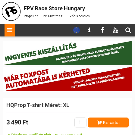
FPV Race Store Hungary
Propeller - FPV Alkatrész - FPV felszerelés
HQProp T-shirt Méret: XL
3 490 Ft
Kosárba
Készleten, szállítás akár 1 munkanap alatt!