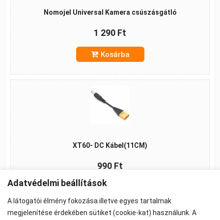
Nomojel Universal Kamera csúszásgátló
1 290 Ft
Kosárba
XT60- DC Kábel(11CM)
990 Ft
Adatvédelmi beállítások
Kosárba
A látogatói élmény fokozása illetve egyes tartalmak
megjelenítése érdekében sütiket (cookie-kat) használunk. A