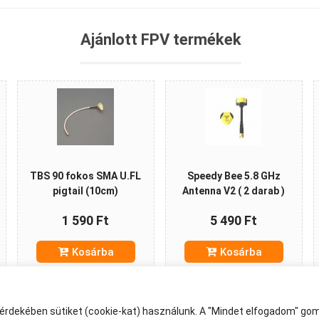
Ajánlott FPV termékek
TBS 90 fokos SMA U.FL
Speedy Bee 5.8 GHz
pigtail (10cm)
Antenna V2 ( 2 darab )
1 590 Ft
5 490 Ft
Kosárba
Kosárba
 érdekében sütiket (cookie-kat) használunk. A "Mindet elfogadom" gom