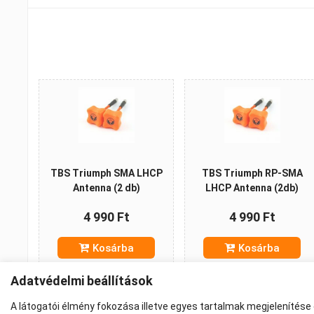
TBS Triumph SMA LHCP
TBS Triumph RP-SMA
Antenna (2 db)
LHCP Antenna (2db)
4 990 Ft
4 990 Ft
Kosárba
Kosárba
Adatvédelmi beállítások
A látogatói élmény fokozása illetve egyes tartalmak megjelenítése