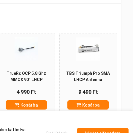
TrueRc OCP 5.8 Ghz
TBS Triumph Pro SMA
MMCX 90° LHCP
LHCP Antenna
4 990 Ft
9 490 Ft
Kosárba
Kosárba
bra kattintva