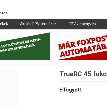
relés
mékek
Akciós FPV termékek
FPV versenyzés
TrueRC 45 fok
Elfogyott