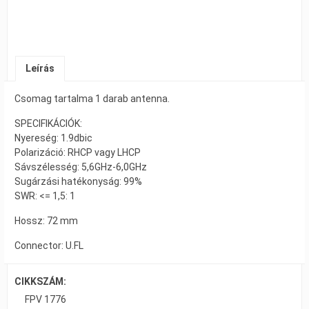
Leírás
Csomag tartalma 1 darab antenna.
SPECIFIKÁCIÓK:
Nyereség: 1.9dbic
Polarizáció: RHCP vagy LHCP
Sávszélesség: 5,6GHz-6,0GHz
Sugárzási hatékonyság: 99%
SWR: <= 1,5: 1
Hossz: 72 mm
Connector: U.FL
CIKKSZÁM:
FPV 1776