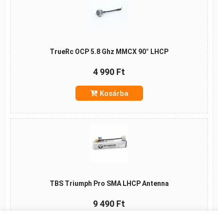
TrueRc OCP 5.8 Ghz MMCX 90° LHCP
4 990 Ft
Kosárba
TBS Triumph Pro SMA LHCP Antenna
9 490 Ft