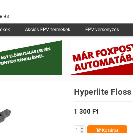
relés
mékek
Akciós FPV termékek
FPV versenyzés
Hyperlite Floss
1 300 Ft
Kosárba