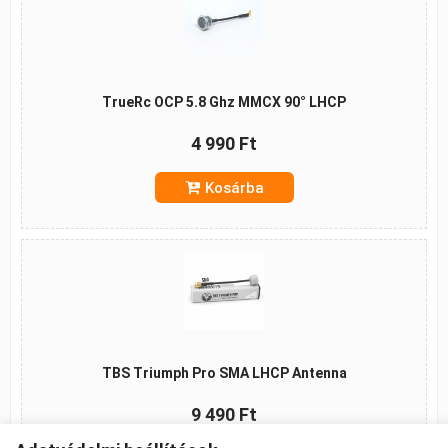
TrueRc OCP 5.8 Ghz MMCX 90° LHCP
4 990 Ft
Kosárba
TBS Triumph Pro SMA LHCP Antenna
9 490 Ft