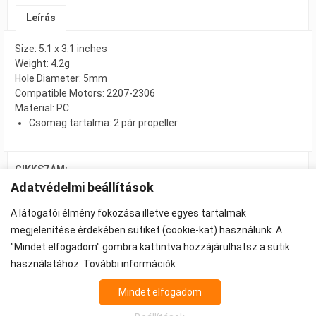
Leírás
Size: 5.1 x 3.1 inches
Weight: 4.2g
Hole Diameter: 5mm
Compatible Motors: 2207-2306
Material: PC
Csomag tartalma: 2 pár propeller
CIKKSZÁM:
Adatvédelmi beállítások
FPV 7314
A látogatói élmény fokozása illetve egyes tartalmak
KATEGÓRIA: EGYÉB
megjelenítése érdekében sütiket (cookie-kat) használunk. A
"Mindet elfogadom" gombra kattintva hozzájárulhatsz a sütik
használatához.
További információk
©2026 -
ÁSZF
-
Adatkezelés
-
Cookie beállítások
Mindet elfogadom
Propeller - FPV Alkatrész - FPV felszerelés
Az árak 27% ÁFA-t tartalmaznak.