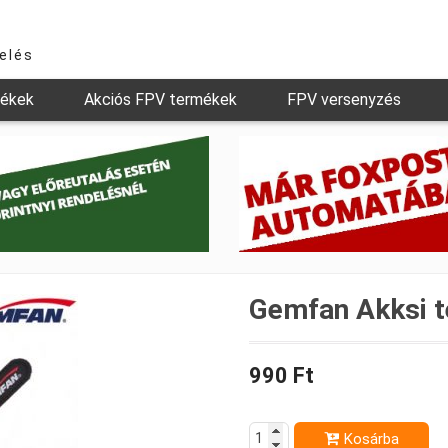
relés
mékek
Akciós FPV termékek
FPV versenyzés
Gemfan Akksi t
990 Ft
Kosárba