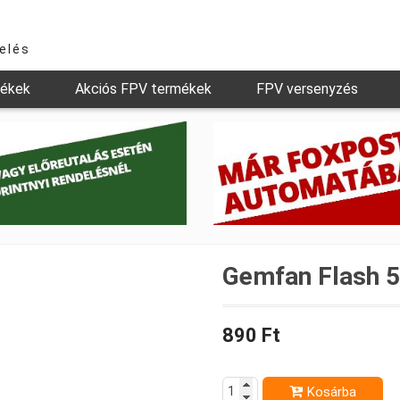
relés
mékek
Akciós FPV termékek
FPV versenyzés
Gemfan Flash 5
890 Ft
Kosárba