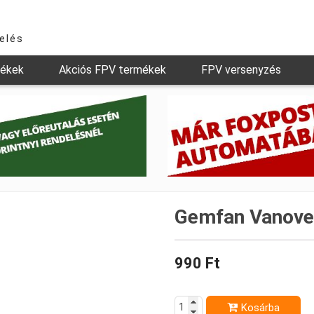
relés
mékek
Akciós FPV termékek
FPV versenyzés
Gemfan Vanover
990 Ft
Kosárba