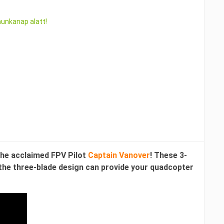
munkanap alatt!
the acclaimed FPV Pilot
Captain Vanover
! These 3-
d the three-blade design can provide your quadcopter