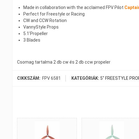
Made in collaboration with the acclaimed FPV Pilot
Captai
Perfect for Freestyle or Racing
CW and CCW Rotation
VannyStyle Props
5.1′Propeller
3 Blades
Csomag tartalma 2 db cw és 2 db ccw propeler
CIKKSZÁM:
FPV 6581
KATEGÓRIÁK:
5" FREESTYLE PRO