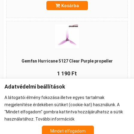
Kosárba
Gemfan Hurricane 5127 Clear Purple propeller
1 190 Ft
Adatvédelmi beállítások
Kosárba
A látogatói élmény fokozása illetve egyes tartalmak
megjelenítése érdekében sütiket (cookie-kat) használunk. A
"Mindet elfogadom" gombra kattintva hozzájárulhatsz a sütik
©2026 -
ÁSZF
-
Adatkezelés
-
Cookie beállítások
használatához.
További információk
Propeller - FPV Alkatrész - FPV felszerelés
Mindet elfogadom
Az árak 27% ÁFA-t tartalmaznak.