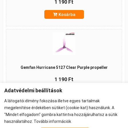
1 190 Ft
Kosárba
Gemfan Hurricane 5127 Clear Purple propeller
1 190 Ft
Adatvédelmi beállítások
Kosárba
A látogatói élmény fokozása illetve egyes tartalmak
megjelenítése érdekében sütiket (cookie-kat) használunk. A
"Mindet elfogadom" gombra kattintva hozzájárulhatsz a sütik
használatához.
További információk
©2026 -
ÁSZF
-
Adatkezelés
-
Cookie beállítások