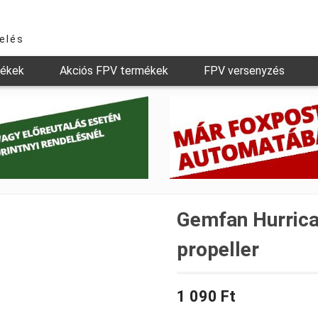
relés
mékek
Akciós FPV termékek
FPV versenyzés
Gemfan Hurrica
propeller
1 090 Ft